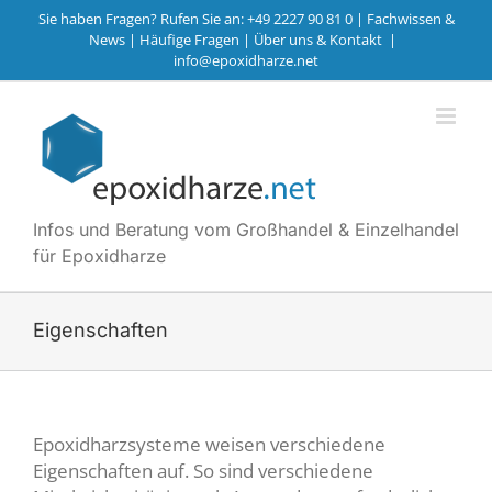
Zum
Sie haben Fragen? Rufen Sie an: +49 2227 90 81 0 |
Fachwissen &
Inhalt
News
|
Häufige Fragen
|
Über uns & Kontakt
|
info@epoxidharze.net
springen
Infos und Beratung vom Großhandel & Einzelhandel
für Epoxidharze
Eigenschaften
Epoxidharzsysteme weisen verschiedene
Eigenschaften auf. So sind verschiedene