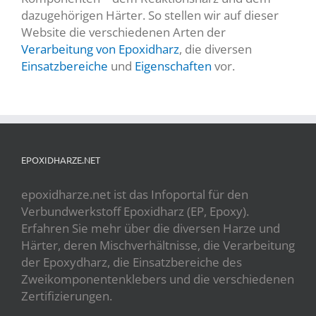
dazugehörigen Härter. So stellen wir auf dieser
Website die verschiedenen Arten der
Verarbeitung von Epoxidharz
, die diversen
Einsatzbereiche
und
Eigenschaften
vor.
EPOXIDHARZE.NET
epoxidharze.net ist das Infoportal für den
Verbundwerkstoff Epoxidharz (EP, Epoxy).
Erfahren Sie mehr über die diversen Harze und
Härter, deren Mischverhältnisse, die Verarbeitung
der Epoxydharz, die Einsatzbereiche des
Zweikomponentenklebers und die verschiedenen
Zertifizierungen.