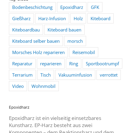
Bodenbeschichtung
Epoxidharz
GFK
Gießharz
Harz-Infusion
Holz
Kiteboard
Kiteboardbau
Kiteboard bauen
Kiteboard selber bauen
morsch
Morsches Holz reparieren
Reisemobil
Reparatur
reparieren
Ring
Sportbootrumpf
Terrarium
Tisch
Vakuuminfusion
verrottet
Video
Wohnmobil
Epoxidharz
Epoxidharz ist ein vielseitig einsetzbares
Kunstharz. EP-Harz besteht aus zwei
Komponenten – dem Reaktionsharz und dem