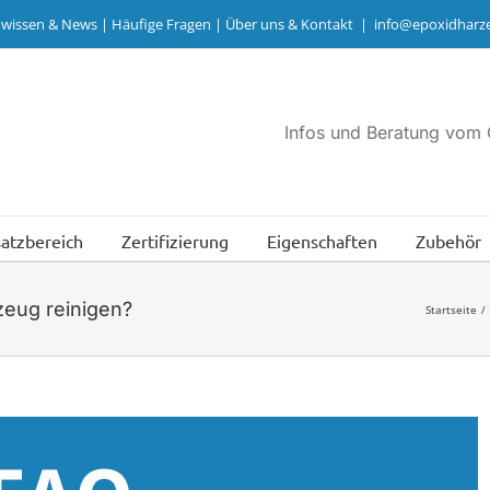
hwissen & News
|
Häufige Fragen
|
Über uns & Kontakt
|
info@epoxidharze
Infos und Beratung vom 
satzbereich
Zertifizierung
Eigenschaften
Zubehör
eug reinigen?
Startseite