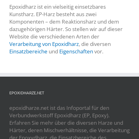
Epoxidharz ist ein vielseitig einsetzbares
Kunstharz. EP-Harz besteht aus zwei
Komponenten – dem Reaktionsharz und dem
dazugehörigen Härter. So stellen wir auf dieser
Website die verschiedenen Arten der
Verarbeitung von Epoxidharz
, die diversen
Einsatzbereiche
und
Eigenschaften
vor.
EPOXIDHARZE.NET
epoxidharze.net ist das Infoportal für den
Verbundwerkstoff Epoxidharz (EP, Epoxy).
Erfahren Sie mehr über die diversen Harze und
Härter, deren Mischverhältnisse, die Verarbeitung
der Epoxydharz, die Einsatzbereiche des