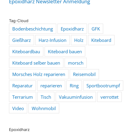
Epoxidharz Newsletter Anmeldung
Tag-Cloud
Bodenbeschichtung
Epoxidharz
GFK
Gießharz
Harz-Infusion
Holz
Kiteboard
Kiteboardbau
Kiteboard bauen
Kiteboard selber bauen
morsch
Morsches Holz reparieren
Reisemobil
Reparatur
reparieren
Ring
Sportbootrumpf
Terrarium
Tisch
Vakuuminfusion
verrottet
Video
Wohnmobil
Epoxidharz