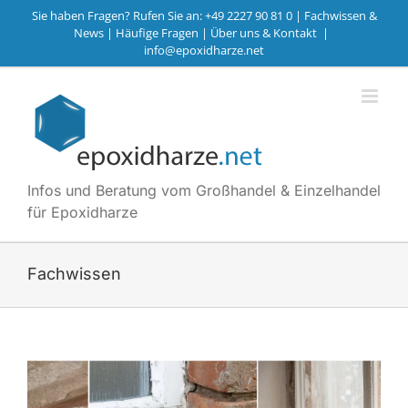
Zum
Sie haben Fragen? Rufen Sie an: +49 2227 90 81 0 |
Fachwissen &
Inhalt
News
|
Häufige Fragen
|
Über uns & Kontakt
|
info@epoxidharze.net
springen
Infos und Beratung vom Großhandel & Einzelhandel
für Epoxidharze
Fachwissen