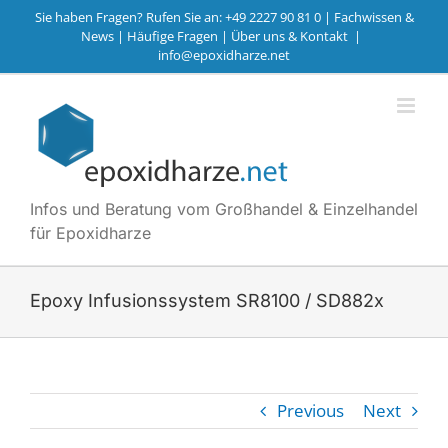
Zum
Sie haben Fragen? Rufen Sie an: +49 2227 90 81 0 |
Fachwissen &
Inhalt
News
|
Häufige Fragen
|
Über uns & Kontakt
|
info@epoxidharze.net
springen
Infos und Beratung vom Großhandel & Einzelhandel
für Epoxidharze
Epoxy Infusionssystem SR8100 / SD882x
Previous
Next