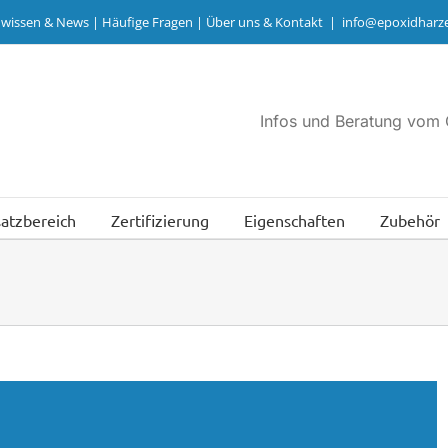
hwissen & News
|
Häufige Fragen
|
Über uns & Kontakt
|
info@epoxidharze
Infos und Beratung vom 
satzbereich
Zertifizierung
Eigenschaften
Zubehör